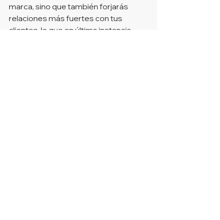
marca, sino que también forjarás 
relaciones más fuertes con tus 
clientes, lo que en última instancia 
impulsará el éxito de tu negocio.
Acerca de Hopley:
 Hopley es un 
estudio creativo que da vida a ideas. 
Somos pequeños e independientes, 
con sede en Sydney, Australia, y 
trabajamos con clientes de todo el 
mundo. Ofrecemos servicios de 
branding, estrategia de marca, 
marketing, redes sociales, packaging, 
impresión, digital ¡y mucho más!
¿Quieres conocer nuestros servicios 
de branding y diseño? Visita nuestro 
sitio web
 para obtener más 
información sobre nuestros servicios 