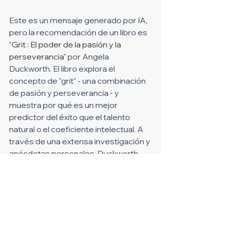
Este es un mensaje generado por IA, 
pero la recomendación de un libro es 
"
Grit : El poder de la pasión y la 
perseverancia
" por Angela 
Duckworth. El libro explora el 
concepto de "grit" - una combinación 
de pasión y perseverancia - y 
muestra por qué es un mejor 
predictor del éxito que el talento 
natural o el coeficiente intelectual. A 
través de una extensa investigación y 
anécdotas personales, Duckworth 
demuestra cómo cualquier persona 
puede desarrollar el "grit" y aplicarlo a 
sus propias vidas, ya sea que estén 
persiguiendo un título académico, una 
carrera exigente o un proyecto de 